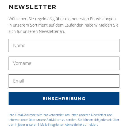
NEWSLETTER
Wünschen Sie regelmäßig über die neuesten Entwicklungen
in unserem Sortiment auf dem Laufenden halten? Melden Sie
sich für unseren Newsletter an.
Ihre E-Mail-Adresse wird nur verwendet, um Ihnen unseren Newsletter und
Informationen über unsere Aktivitäten zu senden. Sie können sich jederzeit über
den in jeder unserer E-Mails integrierten Abmeldelink abmelden.