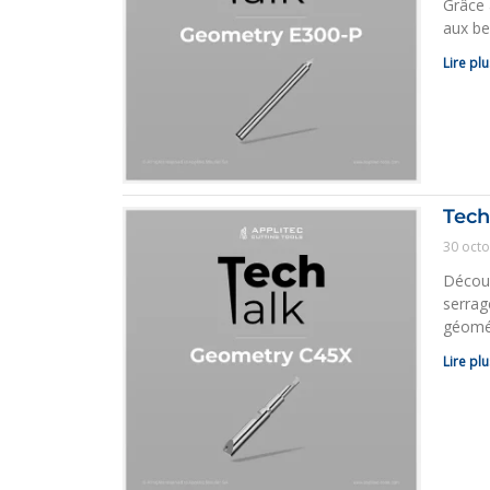
Grâce 
aux be
Lire plu
Tech
30 oct
Découv
serrag
géomét
Lire plu