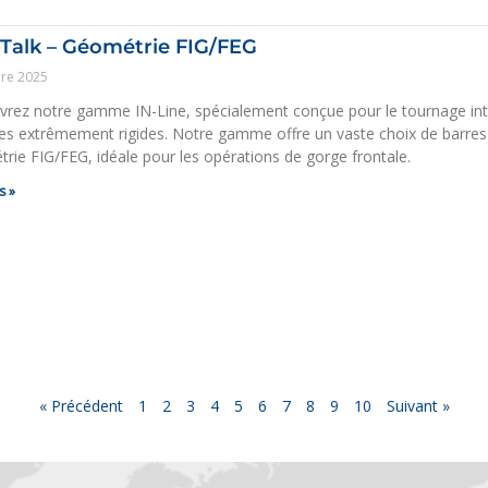
Talk – Géométrie FIG/FEG
re 2025
rez notre gamme IN-Line, spécialement conçue pour le tournage inté
es extrêmement rigides. Notre gamme offre un vaste choix de barres
rie FIG/FEG, idéale pour les opérations de gorge frontale.
s »
« Précédent
1
2
3
4
5
6
7
8
9
10
Suivant »