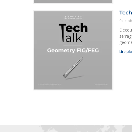
Tech
9 octob
Découv
serrag
géomét
Lire plu