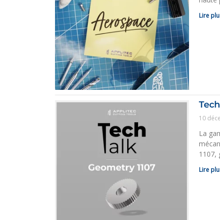
Lire plu
Tech
10 déc
La gam
mécani
1107, 
Lire plu