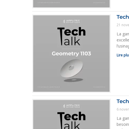
Tech
21 nov
La gam
excell
l’usina
Lire plu
Tech
6 nove
La gam
besoin