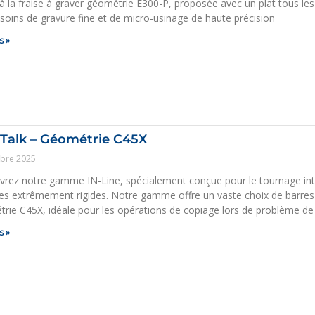
à la fraise à graver géométrie E300-P, proposée avec un plat tous le
soins de gravure fine et de micro-usinage de haute précision
s »
Talk – Géométrie C45X
obre 2025
rez notre gamme IN-Line, spécialement conçue pour le tournage inté
es extrêmement rigides. Notre gamme offre un vaste choix de barres
rie C45X, idéale pour les opérations de copiage lors de problème de
s »