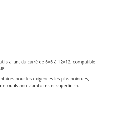
ils allant du carré de 6×6 à 12×12, compatible
NE.
taires pour les exigences les plus pointues,
-outils anti-vibratoires et superfinish.