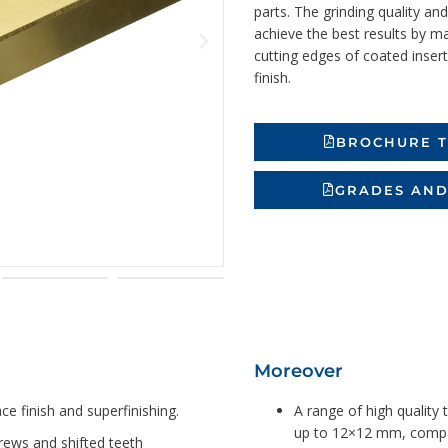
parts. The grinding quality and
achieve the best results by m
cutting edges of coated inser
finish.
BROCHURE 
GRADES AND
Moreover
ce finish and superfinishing.
A range of high quality
up to 12×12 mm, compat
rews and shifted teeth