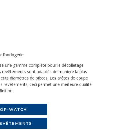
 l’horlogerie
 une gamme complète pour le décolletage
les revêtements sont adaptés de manière la plus
petits diamètres de pièces. Les arêtes de coupe
es revêtements; ceci permet une meilleure qualité
inition.
TOP-WATCH
REVÊTEMENTS