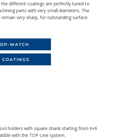
 the different coatings are perfectly tuned to
achining parts with very small diameters. The
t remain very sharp, for outstanding surface
TOP-WATCH
 COATINGS
 tool holders with square shank starting from 6×6
ible with the TOP-Line system.